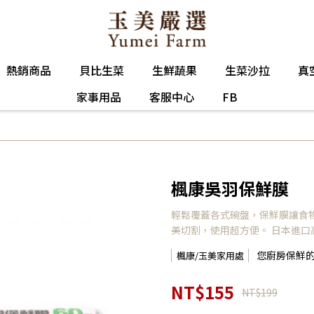
熱銷商品
貝比生菜
生鮮蔬果
生菜沙拉
真
家事用品
客服中心
FB
楓康吳羽保鮮膜
輕鬆覆蓋各式碗盤，保鮮膜讓食
美切割，使用超方便。 日本進
您廚房保鮮
楓康/玉美家用處
NT$155
NT$199