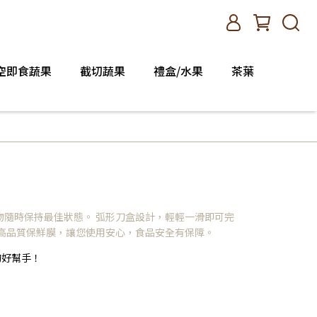
空即食蔬果
截切蔬果
禮盒/水果
茶葉
物隨時保持最佳狀態。 弧形刀盒設計，輕輕一滑即可完
口高品質保鮮膜，讓您使用安心，食品安全有保障。
的好幫手！